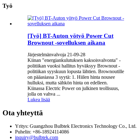
Työ
[Työ] BT-Auton yötyö Power Cut
Brownout -sovelluksen aikana
Järjestelmänvalvoja 21-09-28
Kiinan "energiankulutuksen kaksoisvalvonta" -
politiikan vuoksi hallitus hyväksyy Brownout -
politiikan syyskuun lopusta lähtien. Brownoutille
on pääasiassa 3 syytä: 1. Hiilen hinta nousee
hulluksi, mutta sähkön hinta on edelleen.
Kiinassa Electric Power on julkinen teollisuus,
jolla on vahva ...
Lukea lisää
Ota yhteyttä
Yritys: Guangzhou Bulbtek Electronics Technology Co., Ltd.
Puhelin: +86-18924114086
inquiry@bulbtek.com