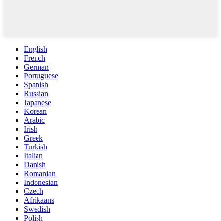
English
French
German
Portuguese
Spanish
Russian
Japanese
Korean
Arabic
Irish
Greek
Turkish
Italian
Danish
Romanian
Indonesian
Czech
Afrikaans
Swedish
Polish