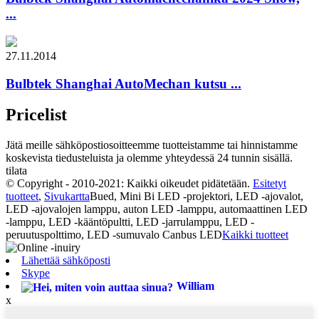
...
27.11.2014
Bulbtek Shanghai AutoMechan kutsu ...
Pricelist
Jätä meille sähköpostiosoitteemme tuotteistamme tai hinnistamme
koskevista tiedusteluista ja olemme yhteydessä 24 tunnin sisällä.
tilata
© Copyright - 2010-2021: Kaikki oikeudet pidätetään.
Esitetyt
tuotteet
,
Sivukartta
Bued, Mini Bi LED -projektori, LED -ajovalot,
LED -ajovalojen lamppu, auton LED -lamppu, automaattinen LED
-lamppu, LED -kääntöpultti, LED -jarrulamppu, LED -
peruutuspolttimo, LED -sumuvalo Canbus LED
Kaikki tuotteet
Lähettää sähköposti
Skype
William
x