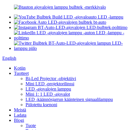
English
Kotiin
Tuotteet
Bi-Led Projector -objektiivi
Mini LED -projektorilinssi
LED -ajovalojen lamppu
Mini 1: 1 LED -ajovalot
LED -käännösjarrun käänteinen signaalilamppu
Piilotettu ksenoni
Meistä
Ladata
Blogi
Tuote