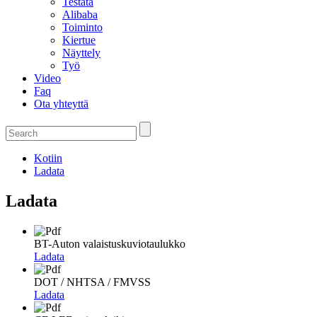
Testata
Alibaba
Toiminto
Kiertue
Näyttely
Työ
Video
Faq
Ota yhteyttä
Kotiin
Ladata
Ladata
BT-Auton valaistuskuviotaulukko
Ladata
DOT / NHTSA / FMVSS
Ladata