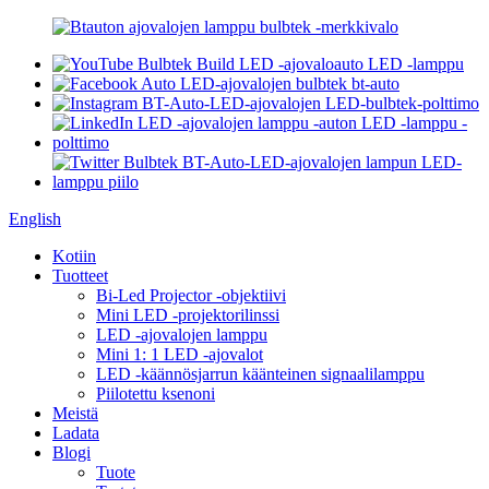
English
Kotiin
Tuotteet
Bi-Led Projector -objektiivi
Mini LED -projektorilinssi
LED -ajovalojen lamppu
Mini 1: 1 LED -ajovalot
LED -käännösjarrun käänteinen signaalilamppu
Piilotettu ksenoni
Meistä
Ladata
Blogi
Tuote