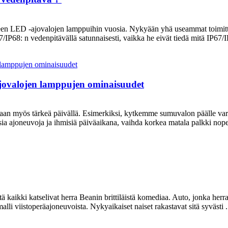
seen LED -ajovalojen lamppuihin vuosia. Nykyään yhä useammat toimitta
P68: n vedenpitävällä satunnaisesti, vaikka he eivät tiedä mitä IP67/IP
ajovalojen lamppujen ominaisuudet
 vaan myös tärkeä päivällä. Esimerkiksi, kytkemme sumuvalon päälle va
a ​​ajoneuvoja ja ihmisiä päiväaikana, vaihda korkea matala palkki nopea
ä kaikki katselivat herra Beanin brittiläistä komediaa. Auto, jonka her
i viistoperäajoneuvoista. Nykyaikaiset naiset rakastavat sitä syvästi .