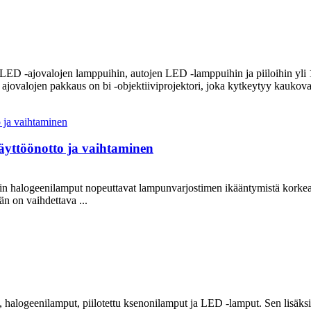
 LED -ajovalojen lamppuihin, autojen LED -lamppuihin ja piiloihin yli
alojen pakkaus on bi -objektiiviprojektori, joka kytkeytyy kaukovalo
äyttöönotto ja vaihtaminen
nkin halogeenilamput nopeuttavat lampunvarjostimen ikääntymistä korkean
än on vaihdettava ...
a, halogeenilamput, piilotettu ksenonilamput ja LED -lamput. Sen lisäks