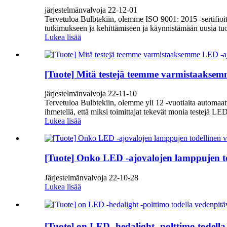
järjestelmänvalvoja 22-12-01
Tervetuloa Bulbtekiin, olemme ISO 9001: 2015 -sertifio
tutkimukseen ja kehittämiseen ja käynnistämään uusia tuotte
Lukea lisää
[Tuote] Mitä testejä teemme varmistaakse
järjestelmänvalvoja 22-11-10
Tervetuloa Bulbtekiin, olemme yli 12 -vuotiaita automaa
ihmetellä, että miksi toimittajat tekevät monia testejä LE
Lukea lisää
[Tuote] Onko LED -ajovalojen lamppujen t
Järjestelmänvalvoja 22-10-28
Lukea lisää
[Tuote] on LED -hedalight -polttimo todel