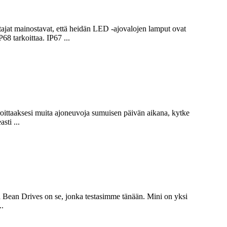
jat mainostavat, että heidän LED -ajovalojen lamput ovat
68 tarkoittaa. IP67 ...
roittaaksesi muita ajoneuvoja sumuisen päivän aikana, kytke
sti ...
ra Bean Drives on se, jonka testasimme tänään. Mini on yksi
..