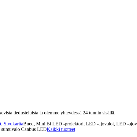
vista tiedusteluista ja olemme yhteydessä 24 tunnin sisällä.
t
,
Sivukartta
Bued, Mini Bi LED -projektori, LED -ajovalot, LED -ajo
D -sumuvalo Canbus LED
Kaikki tuotteet