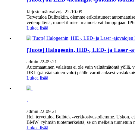
Järjestelmänvalvoja 22-10-09
Tervetuloa Bulbtekiin, olemme erikoistuneet automaatti
vedenpitäviä, monet ihmiset mainostavat lamppujaan IP67/I
Lukea lisää
[Tuote] Halogeenin, HID-, LED- ja Laser -
admin 22-09-21
Automaattinen valaistus ei ole vain välttämätöntä yöllä,
DRL (päiväaikainen valo) päälle varoittaaksesi vastakkaisi
Lukea lisää
.
admin 22-09-21
Hei, tervetuloa Bulbtek -verkkosivustollemme. Uskon, ett
BMW -ryhmän tuotemerkeistä, se on melkein tunnetuin mall
Lukea lisää