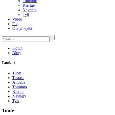
Toiminto
Kiertue
Näyttely
Työ
Video
Faq
Ota yhteyttä
Kotiin
Blogi
Luokat
Tuote
Testata
Alibaba
Toiminto
Kiertue
Näyttely
Työ
Tuote