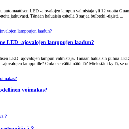
itu automaattisen LED -ajovalojen lampun valmistaja yli 12 vuotta Gua
ita jatkuvasti. Tänään haluaisin esitellä 3 sarjaa bulbteki -tigistä ...
mme LED -ajovalojen lamppujen laadun?
ttisen LED -ajovalojen lampun valmistaja. Tänään haluaisin puhua LED -
D -ajovalojen lamppuille? Onko se välttämätöntä? Mielestäni kyllä, se on
odellinen voimakas?
la vedenpitävä？