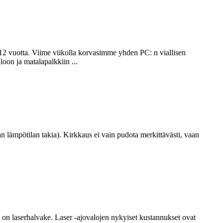
 12 vuotta. Viime viikolla korvasimme yhden PC: n viallisen
on ja matalapalkkiin ...
 lämpötilan takia). Kirkkaus ei vain pudota merkittävästi, vaan
i on laserhalvake. Laser -ajovalojen nykyiset kustannukset ovat