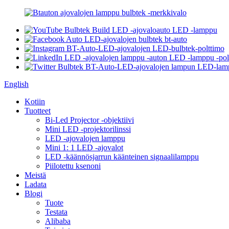
English
Kotiin
Tuotteet
Bi-Led Projector -objektiivi
Mini LED -projektorilinssi
LED -ajovalojen lamppu
Mini 1: 1 LED -ajovalot
LED -käännösjarrun käänteinen signaalilamppu
Piilotettu ksenoni
Meistä
Ladata
Blogi
Tuote
Testata
Alibaba