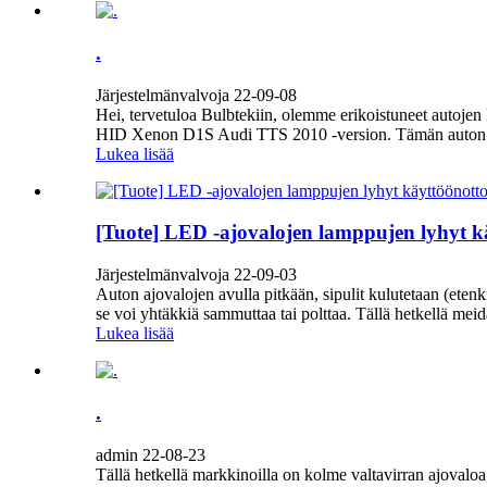
.
Järjestelmänvalvoja 22-09-08
Hei, tervetuloa Bulbtekiin, olemme erikoistuneet autojen
HID Xenon D1S Audi TTS 2010 -version. Tämän auton ajov
Lukea lisää
[Tuote] LED -ajovalojen lamppujen lyhyt k
Järjestelmänvalvoja 22-09-03
Auton ajovalojen avulla pitkään, sipulit kulutetaan (ete
se voi yhtäkkiä sammuttaa tai polttaa. Tällä hetkellä meid
Lukea lisää
.
admin 22-08-23
Tällä hetkellä markkinoilla on kolme valtavirran ajovalo