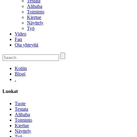
Testata
Alibaba
Toiminto
Kiertue
Näyttely
Työ
Video
Faq
Ota yhteyttä
Kotiin
Blogi
.
Luokat
Tuote
Testata
Alibaba
Toiminto
Kiertue
Näyttely
Työ