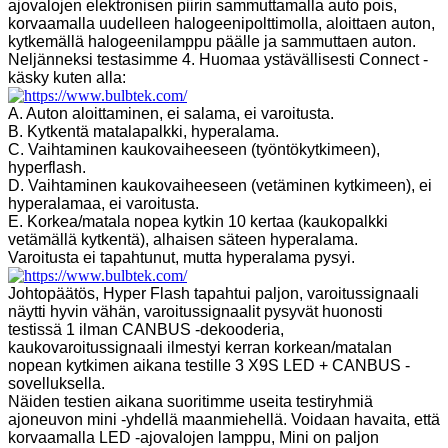
ajovalojen elektronisen piirin sammuttamalla auto pois,
korvaamalla uudelleen halogeenipolttimolla, aloittaen auton,
kytkemällä halogeenilamppu päälle ja sammuttaen auton.
Neljänneksi testasimme 4. Huomaa ystävällisesti Connect -
käsky kuten alla:
A. Auton aloittaminen, ei salama, ei varoitusta.
B. Kytkentä matalapalkki, hyperalama.
C. Vaihtaminen kaukovaiheeseen (työntökytkimeen),
hyperflash.
D. Vaihtaminen kaukovaiheeseen (vetäminen kytkimeen), ei
hyperalamaa, ei varoitusta.
E. Korkea/matala nopea kytkin 10 kertaa (kaukopalkki
vetämällä kytkentä), alhaisen säteen hyperalama.
Varoitusta ei tapahtunut, mutta hyperalama pysyi.
Johtopäätös, Hyper Flash tapahtui paljon, varoitussignaali
näytti hyvin vähän, varoitussignaalit pysyvät huonosti
testissä 1 ilman CANBUS -dekooderia,
kaukovaroitussignaali ilmestyi kerran korkean/matalan
nopean kytkimen aikana testille 3 X9S LED + CANBUS -
sovelluksella.
Näiden testien aikana suoritimme useita testiryhmiä
ajoneuvon mini -yhdellä maanmiehellä. Voidaan havaita, että
korvaamalla LED -ajovalojen lamppu, Mini on paljon