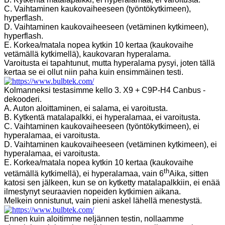
C. Vaihtaminen kaukovaiheeseen (työntökytkimeen),
hyperflash.
D. Vaihtaminen kaukovaiheeseen (vetäminen kytkimeen),
hyperflash.
E. Korkea/matala nopea kytkin 10 kertaa (kaukovaihe
vetämällä kytkimellä), kaukovaran hyperalama.
Varoitusta ei tapahtunut, mutta hyperalama pysyi, joten tällä
kertaa se ei ollut niin paha kuin ensimmäinen testi.
Kolmanneksi testasimme kello 3. X9 + C9P-H4 Canbus -
dekooderi.
A. Auton aloittaminen, ei salama, ei varoitusta.
B. Kytkentä matalapalkki, ei hyperalamaa, ei varoitusta.
C. Vaihtaminen kaukovaiheeseen (työntökytkimeen), ei
hyperalamaa, ei varoitusta.
D. Vaihtaminen kaukovaiheeseen (vetäminen kytkimeen), ei
hyperalamaa, ei varoitusta.
E. Korkea/matala nopea kytkin 10 kertaa (kaukovaihe
th
vetämällä kytkimellä), ei hyperalamaa, vain 6
Aika, sitten
katosi sen jälkeen, kun se on kytketty matalapalkkiin, ei enää
ilmestynyt seuraavien nopeiden kytkimien aikana.
Melkein onnistunut, vain pieni askel lähellä menestystä.
Ennen kuin aloitimme neljännen testin, nollaamme