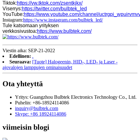
Tiktok:
https://vw.tktok.com/zsentkjkx/
Viserrys:
https://twitter.com/bulbtek_led
YouTube:
https://www.youtube.com/channel/uctrgpi_wpuirv
Instagram:
https://www.instagram.com/bulbtek_led/
Tule katsomaan yrityksen
verkkosivustoa:
https://www.bulbtek.com/
Viestin aika: SEP-21-2022
Edellinen:
.
Seuraava:
[Tuote] Halogeenin, HID-, LED- ja Laser -
ajovalojen lamppujen ominaisuudet
Ota yhteyttä
Yritys: Guangzhou Bulbtek Electronics Technology Co., Ltd.
Puhelin: +86-18924114086
inquiry@bulbtek.com
Skype: +86 18924114086
viimeisin blogi