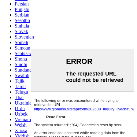
Persian
Punjabi
Serbian
Sesotho
Sinhala
Slovak
Slovenian
Somali
Samoan
Scots Gaelic
Shona
Sindhi
Sundanese
Swahili
Tajik
Tamil
Telugu
Thai
Ukrainian
Urdu
Uzbek
Vietnamese
Welsh
Xhosa
Yiddish