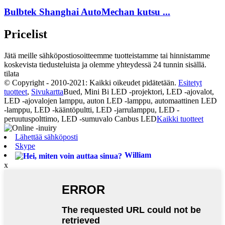
Bulbtek Shanghai AutoMechan kutsu ...
Pricelist
Jätä meille sähköpostiosoitteemme tuotteistamme tai hinnistamme
koskevista tiedusteluista ja olemme yhteydessä 24 tunnin sisällä.
tilata
© Copyright - 2010-2021: Kaikki oikeudet pidätetään.
Esitetyt
tuotteet
,
Sivukartta
Bued, Mini Bi LED -projektori, LED -ajovalot,
LED -ajovalojen lamppu, auton LED -lamppu, automaattinen LED
-lamppu, LED -kääntöpultti, LED -jarrulamppu, LED -
peruutuspolttimo, LED -sumuvalo Canbus LED
Kaikki tuotteet
Lähettää sähköposti
Skype
William
x