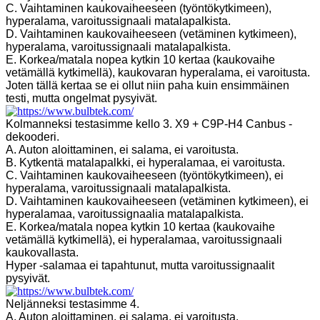
C. Vaihtaminen kaukovaiheeseen (työntökytkimeen),
hyperalama, varoitussignaali matalapalkista.
D. Vaihtaminen kaukovaiheeseen (vetäminen kytkimeen),
hyperalama, varoitussignaali matalapalkista.
E. Korkea/matala nopea kytkin 10 kertaa (kaukovaihe
vetämällä kytkimellä), kaukovaran hyperalama, ei varoitusta.
Joten tällä kertaa se ei ollut niin paha kuin ensimmäinen
testi, mutta ongelmat pysyivät.
Kolmanneksi testasimme kello 3. X9 + C9P-H4 Canbus -
dekooderi.
A. Auton aloittaminen, ei salama, ei varoitusta.
B. Kytkentä matalapalkki, ei hyperalamaa, ei varoitusta.
C. Vaihtaminen kaukovaiheeseen (työntökytkimeen), ei
hyperalama, varoitussignaali matalapalkista.
D. Vaihtaminen kaukovaiheeseen (vetäminen kytkimeen), ei
hyperalamaa, varoitussignaalia matalapalkista.
E. Korkea/matala nopea kytkin 10 kertaa (kaukovaihe
vetämällä kytkimellä), ei hyperalamaa, varoitussignaali
kaukovallasta.
Hyper -salamaa ei tapahtunut, mutta varoitussignaalit
pysyivät.
Neljänneksi testasimme 4.
A. Auton aloittaminen, ei salama, ei varoitusta.