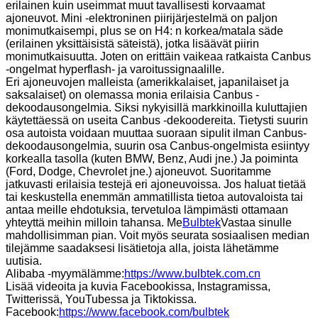
erilainen kuin useimmat muut tavallisesti korvaamat
ajoneuvot. Mini -elektroninen piirijärjestelmä on paljon
monimutkaisempi, plus se on H4: n korkea/matala säde
(erilainen yksittäisistä säteistä), jotka lisäävät piirin
monimutkaisuutta. Joten on erittäin vaikeaa ratkaista Canbus
-ongelmat hyperflash- ja varoitussignaalille.
Eri ajoneuvojen malleista (amerikkalaiset, japanilaiset ja
saksalaiset) on olemassa monia erilaisia ​​Canbus -
dekoodausongelmia. Siksi nykyisillä markkinoilla kuluttajien
käytettäessä on useita Canbus -dekoodereita. Tietysti suurin
osa autoista voidaan muuttaa suoraan sipulit ilman Canbus-
dekoodausongelmia, suurin osa Canbus-ongelmista esiintyy
korkealla tasolla (kuten BMW, Benz, Audi jne.) Ja poiminta
(Ford, Dodge, Chevrolet jne.) ajoneuvot. Suoritamme
jatkuvasti erilaisia ​​testejä eri ajoneuvoissa. Jos haluat tietää
tai keskustella enemmän ammatillista tietoa autovaloista tai
antaa meille ehdotuksia, tervetuloa lämpimästi ottamaan
yhteyttä meihin milloin tahansa. Me
Bulbtek
Vastaa sinulle
mahdollisimman pian. Voit myös seurata sosiaalisen median
tilejämme saadaksesi lisätietoja alla, joista lähetämme
uutisia.
Alibaba -myymälämme:
https://www.bulbtek.com.cn
Lisää videoita ja kuvia Facebookissa, Instagramissa,
Twitterissä, YouTubessa ja Tiktokissa.
Facebook:
https://www.facebook.com/bulbtek