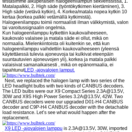
testasimme alkuperäisen halogeenilampun sekvenssissä, 1.
Matalapalkki, 2. High säde (työntökytkimen kiertäminen), 3.
High säde (vetävä kytkin), 4. Korkea/matala nopea kytkin 10
kertaa (korkea palkki vetämällä kytkimistä).
Halogeenilamppu toimii normaalisti ilman välkkymistä, valon
tai varoitussignaalin ongelmia.
Kun halogeenilamppu kytkettiin kaukovaiheeseen,
kaukovalo valaisee ja matala säde ei ollut, mikä on
normaalia. Mielenkiintoista oli kuitenkin se, että kun
halogeenilamppu vaihdettiin kaukovaiheeseen (yleensä
käytettäessä tulevia ajoneuvoja tai kulkivat eteenpäin
suuntautuvien ajoneuvojen yli), korkea ja matala palkki
valaisivat samanaikaisesti , mikä on epänormaalia, ei
tapahtunut
LED -ajovalojen lamput.
Next, we replaced the halogen lamp with two series of the
LED headlight bulbs with two kinds of CANBUS decoders.
The LED bulbs were our X9 Compact Series 2.3A@13.5V,
30W and X9S High Power Series 3.2A@13.5V, 42W. Two
CANBUS decoders were our upgraded D01-H4 CANBUS
decoder and C9P-H4 CANBUS decoder with the detachable
load resistance. Let’s see what would happen after the
replacement.
X9 LED -ajovalojen lamppu
is 2.3A@13.5V, 30W, imported