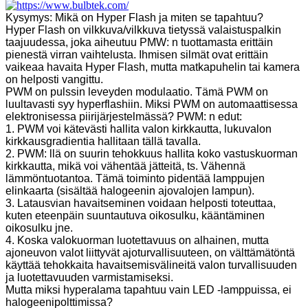
Kysymys: Mikä on Hyper Flash ja miten se tapahtuu?
Hyper Flash on vilkkuva/vilkkuva tietyssä valaistuspalkin
taajuudessa, joka aiheutuu PMW: n tuottamasta erittäin
pienestä virran vaihtelusta. Ihmisen silmät ovat erittäin
vaikeaa havaita Hyper Flash, mutta matkapuhelin tai kamera
on helposti vangittu.
PWM on pulssin leveyden modulaatio. Tämä PWM on
luultavasti syy hyperflashiin. Miksi PWM on automaattisessa
elektronisessa piirijärjestelmässä? PWM: n edut:
1. PWM voi kätevästi hallita valon kirkkautta, lukuvalon
kirkkausgradientia hallitaan tällä tavalla.
2. PWM: llä on suurin tehokkuus hallita koko vastuskuorman
kirkkautta, mikä voi vähentää jätteitä, ts. Vähennä
lämmöntuotantoa. Tämä toiminto pidentää lamppujen
elinkaarta (sisältää halogeenin ajovalojen lampun).
3. Latausvian havaitseminen voidaan helposti toteuttaa,
kuten eteenpäin suuntautuva oikosulku, kääntäminen
oikosulku jne.
4. Koska valokuorman luotettavuus on alhainen, mutta
ajoneuvon valot liittyvät ajoturvallisuuteen, on välttämätöntä
käyttää tehokkaita havaitsemisvälineitä valon turvallisuuden
ja luotettavuuden varmistamiseksi.
Mutta miksi hyperalama tapahtuu vain LED -lamppuissa, ei
halogeenipolttimissa?