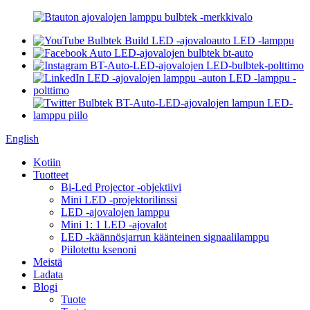
English
Kotiin
Tuotteet
Bi-Led Projector -objektiivi
Mini LED -projektorilinssi
LED -ajovalojen lamppu
Mini 1: 1 LED -ajovalot
LED -käännösjarrun käänteinen signaalilamppu
Piilotettu ksenoni
Meistä
Ladata
Blogi
Tuote