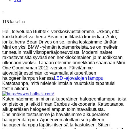
.
115 katselua
Hei, tervetuloa Bulbtek -verkkosivustollemme. Uskon, että
kaikki katselivat herra Beanin brittiläistä komediaa. Auto,
jonka herra Bean Drives on se, jonka testasimme tänään.
Mini on yksi BMW -ryhmän tuotemerkeistä, se on melkein
tunnetuin malli viistoperäajoneuvoista. Moderni naiset
rakastavat sitä syvästi sen henkilökohtaisen ja muodikkaan
ulkonäön vuoksi. Tänään olemme onnekkaita saamaan Mini
One Countryman 2012 -version. Päivitämme
ajovalojärjestelmän korvaamalla alkuperäisen
halogeenilampun kanssa
LED -ajovalojen lamppu
.
Katsotaanpa, mitä mielenkiintoisia muutoksia tapahtuisi
testin aikana.
Kuten näemme, mini on alkuperäinen halogeenilamppu, joka
on pistoke ja leikki ilman Canbus -dekooderia. Katsotaanpa
alkuperäisen halogeenilampun toimintavaikutusta.
Ensinnäkin testasimme ja havaitsimme alkuperäisen
halogeenilampun. Ajoneuvon aloittamisen jälkeen
halogeenilamppu läpäisi itsensä tarkastuksen. Sitten