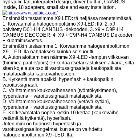
hydraulic fan, integrated design, driver built-in, CANBUS
inside, 18 adapters, small size and easy installation.
Ensinnäkin testasimme X9 LED: tä neljässä menetelmässä,
1. Korvaamalla halogeenipolttimo X9-LED: llä, 2. x9 +
päivitetty D01-H4 CANBUS -dekooderi, 3. x9 + C9P-H4
CANBUS DECODER, 4. X9 + C9P-H4 CANBUS Dekooderi
+ kuormitusvastus.
Ensinnäkin testasimme 1. Korvaamme halogeenipolttimon
X9 -LED: llä nähdäksesi kuinka se suoritti.
A. Auton aloittaminen näimme X9 -LED -lampun vilkkuvan
(himmeä päälle/pois) 16 kertaa itsetarkastuksen aikana, sillä
siten kojelauta osoitti varoitussignaaleja kaukopalkista
matalapalkista kaukovaiheeseen.
B. Kytkentä matalapalkki, hyperflash + kaukopalkin
varoitussignaali.
C. Vaihtaminen kaukovaiheeseen (työntökytkimeen),
hyperalama + varoitussignaali matalapalkista.
D. Vaihtaminen kaukovaiheeseen (vetävä kytkin),
hyperalama + varoitussignaali matalapalkista.
E. Korkea/matala nopea kytkin 10 kertaa (kaukovaihe
vetämällä kytkentä), hyperflash.
Joten mini on huonosti hyperflash ja
varoitussignaaliongelmat, kun se on vaihdettu
halogeenipolttimon X9 -LED: llä.