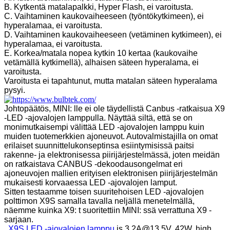
B. Kytkentä matalapalkki, Hyper Flash, ei varoitusta.
C. Vaihtaminen kaukovaiheeseen (työntökytkimeen), ei
hyperalamaa, ei varoitusta.
D. Vaihtaminen kaukovaiheeseen (vetäminen kytkimeen), ei
hyperalamaa, ei varoitusta.
E. Korkea/matala nopea kytkin 10 kertaa (kaukovaihe
vetämällä kytkimellä), alhaisen säteen hyperalama, ei
varoitusta.
Varoitusta ei tapahtunut, mutta matalan säteen hyperalama
pysyi.
Johtopäätös, MINI: lle ei ole täydellistä Canbus -ratkaisua X9
-LED -ajovalojen lamppulla. Näyttää siltä, ​​että se on
monimutkaisempi välittää LED -ajovalojen lamppu kuin
muiden tuotemerkkien ajoneuvot. Autovalmistajilla on omat
erilaiset suunnittelukonseptinsa esiintymisissä paitsi
rakenne- ja elektronisessa piirijärjestelmässä, joten meidän
on ratkaistava CANBUS -dekoodausongelmat eri
ajoneuvojen mallien erityisen elektronisen piirijärjestelmän
mukaisesti korvaaessa LED -ajovalojen lamput.
Sitten testaamme toisen suuritehoisen LED -ajovalojen
polttimon X9S samalla tavalla neljällä menetelmällä,
näemme kuinka X9: t suoritettiin MINI: ssä verrattuna X9 -
sarjaan.
X9S LED -ajovalojen lamppu
is 3.2A@13.5V, 42W, high