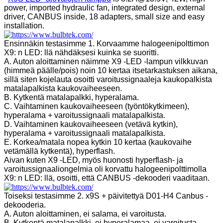
power, imported hydraulic fan, integrated design, external
driver, CANBUS inside, 18 adapters, small size and easy
installation.
Ensinnäkin testasimme 1. Korvaamme halogeenipolttimon
X9: n LED: llä nähdäksesi kuinka se suoritti.
A. Auton aloittaminen näimme X9 -LED -lampun vilkkuvan
(himmeä päälle/pois) noin 10 kertaa itsetarkastuksen aikana,
sillä siten kojelauta osoitti varoitussignaaleja kaukopalkista
matalapalkista kaukovaiheeseen.
B. Kytkentä matalapalkki, hyperalama.
C. Vaihtaminen kaukovaiheeseen (työntökytkimeen),
hyperalama + varoitussignaali matalapalkista.
D. Vaihtaminen kaukovaiheeseen (vetävä kytkin),
hyperalama + varoitussignaali matalapalkista.
E. Korkea/matala nopea kytkin 10 kertaa (kaukovaihe
vetämällä kytkentä), hyperflash.
Aivan kuten X9 -LED, myös huonosti hyperflash- ja
varoitussignaaliongelmia oli korvattu halogeenipolttimolla
X9: n LED: llä, osoitti, että CANBUS -dekooderi vaaditaan.
Toiseksi testasimme 2. x9S + päivitettyä D01-H4 Canbus -
dekooderia.
A. Auton aloittaminen, ei salama, ei varoitusta.
B. Kytkentä matalapalkki, ei hyperalamaa, ei varoitusta.