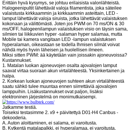
Erittäin hyvä kysymys, se johtuu erilaisista valonlähteistä.
Halogeenipultit lähettävät valoja filamentista, joka säteilee
valaistusta kirkkaammin ja kirkkaammin asteittain, LED -
lamput lähettävät valoja siruista, jotka lähettävät valaistuksen
kokonaan ja välittömästi. Joten jos PWM on 70 ms/ON & 30
ms/OFF, halogeenilampun valaistuksen visio on täysin sama,
silmien tai liikkuvien hyper -salaman hyper salamaa, mutta
Mobile tai kamera vangitaan LED -lampun valaistuksen
hyperalaman, oikeastaan ​​se todella Ihmisen silmät voivat
nähdä myös hyvin läheisen ja huolellisen ilmeen.
Miksi sitten PWM: ää käytetään vain joissakin ajoneuvoissa?
Kustannukset.
1. Matalan luokan ajoneuvojen osalta ajovalojen lamput
saavat virtaa suoraan akun virtalähteestä. Yksinkertainen ja
halpa.
2. Korkean luokan ajoneuvojen suhteen akun virtalähteestä
saatu sähkö tulee muuntaa ennen siirrettäviä ajovalojen
lamppuihin. Lisäkustannukset ovat paljon, lisäksi
elektroninen järjestelmä on monimutkaisempi.
Jatkamme testiä.
Toiseksi testasimme 2. x9 + päivitettyä D01-H4 Canbus -
dekooderia.
A. Auton aloittaminen, ei salama, ei varoitusta.
B. Kytkentä matalapalkki, ei hyperalamaa, ei varoitusta.